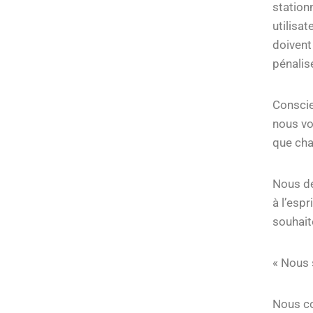
station
utilisa
doivent
pénalis
Conscie
nous vo
que cha
Nous de
à l’espr
souhaite
« Nous
Nous co