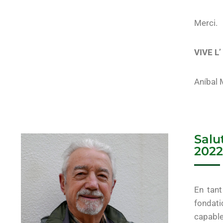
Merci.
VIVE L’ 
Aníbal 
Salu
2022
En tant
fondati
capable