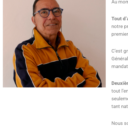
Au mome
Tout d’
notre p
premier
C’est gr
Général
mandats
Deuxi
tout l’
seuleme
tant na
Nous so