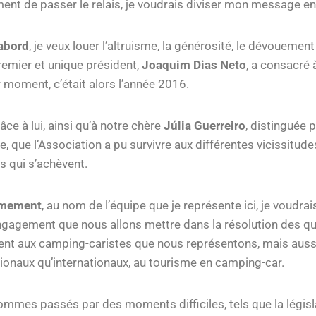
nt de passer le relais, je voudrais diviser mon message en
abord
, je veux louer l’altruisme, la générosité, le dévouement
remier et unique président,
Joaquim Dias Neto
, a consacré 
 moment, c’était alors l’année 2016.
âce à lui, ainsi qu’à notre chère
Júlia Guerreiro
, distinguée 
e, que l’Association a pu survivre aux différentes vicissitud
 qui s’achèvent.
èmement
, au nom de l’équipe que je représente ici, je voudra
engagement que nous allons mettre dans la résolution des qu
nt aux camping-caristes que nous représentons, mais aussi,
tionaux qu’internationaux, au tourisme en camping-car.
mmes passés par des moments difficiles, tels que la législa